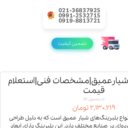
021-36837925
0991-2532715
0919-8813721
تضمین کیفیت
لبرینگ 6019 شیارعمیق|مشخصات فنی|استعلام
قیمت
کد محصول: 20
۲,۱۳۰,۲۱۹ تومان
60 یکی از انواع بلبرینگ‌های شیار عمیق است که به دلیل طراحی
‌ای در صنایع مختلف دارد. این بلبرینگ دارای ابعاد