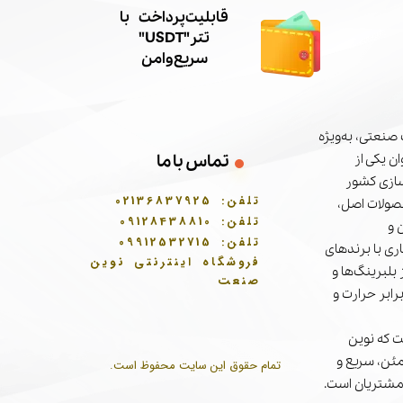
​قابلیت پرداخت با
تتر"USDT"
سریع و امن
صنعتی، به‌ویژه
تماس با ما
ن یکی از
سازی کشور
تلفن:
02136837925
حصولات اصل،
تلفن:
09128438810
 و
تلفن:
09912532715
ری با برندهای
فروشگاه اینترنتی نوین
بلبرینگ‌ها و
صنعت
برابر حرارت و
 که نوین
مئن، سریع و
تمام حقوق این سایت محفوظ است.
مشتریان است.