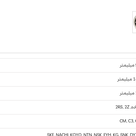
ر
یمتر
ر
2RS, 2Z
CM, C3,
SKF, NACHI, KOYO, NTN, NSK, FYH, KG, SNK, D