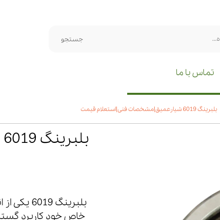
جستجو
تماس با ما
بلبرینگ 6019 شیارعمیق|مشخصات فنی|استعلام قیمت
ب
بلبرینگ 19
خاص خود کاربرد گسترده