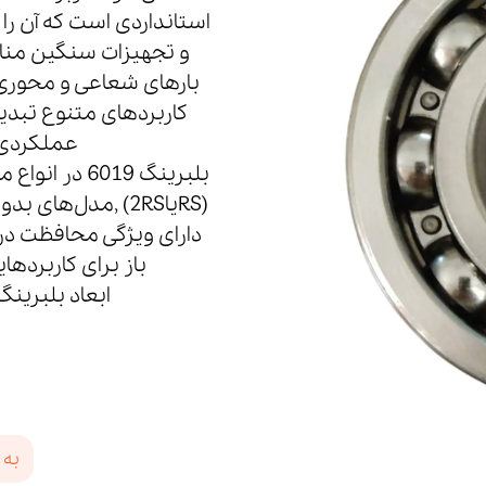
استانداردی است که آن را
و تجهیزات سنگین مناس
بارهای شعاعی و محوری ب
کاربردهای متنوع تبدیل
عملکردی ر
(RSیا2RS) ,مدل‌ه
دارای ویژگی محافظت در 
باز برای کاربردها
ابعاد بلبرینگ 6019 شیار عمیق (استاندارد)برابر است
به 