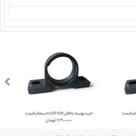
خرید پوسته یاتاقان UCP 220 | استعلام قیمت
خرید ی
۲,۳۰۰,۰۰۰ تومان