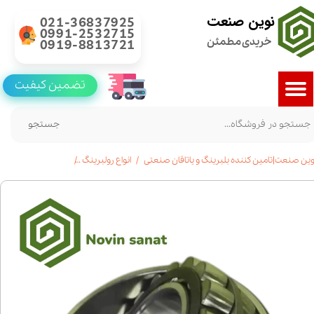
نوین صنعت
021-36837925
0991-2532715
خریدی مطمئن
0919-8813721
تضمین کیفیت
جستجو
وین صنعت|تامین کننده بلبرینگ و یاتاقان صنعتی
انواع رولبرینگ
خرید رولبرینگ بشکه ای 23980|قیمت|مشخ