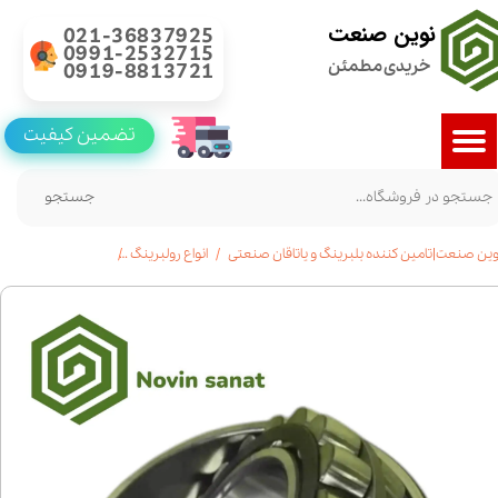
نوین صنعت
021-36837925
0991-2532715
خریدی مطمئن
0919-8813721
تضمین کیفیت
جستجو
وین صنعت|تامین کننده بلبرینگ و یاتاقان صنعتی
انواع رولبرینگ
خرید رولبرینگ بشکه ای 23276|قیمت|مشخ