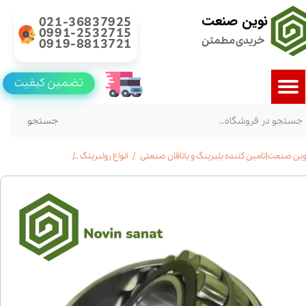
نوین صنعت
021-36837925
0991-2532715
خریدی مطمئن
0919-8813721
تضمین کیفیت
جستجو
وین صنعت|تامین کننده بلبرینگ و یاتاقان صنعتی
انواع رولبرینگ
خرید رولبرینگ بشکه ای 22272|قیمت|مشخ