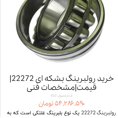
خرید رولبرینگ بشکه ای 22272|
قیمت|مشخصات فنی
کد محصول: 610
۵۴,۲۸۶,۵۹۰ تومان
رولبرینگ 22272
یک نوع بلبرینگ غلتکی است که به