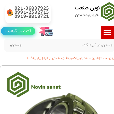
نوین صنعت
021-36837925
0991-2532715
خریدی مطمئن
0919-8813721
تضمین کیفیت
جستجو
وین صنعت|تامین کننده بلبرینگ و یاتاقان صنعتی
انواع رولبرینگ
خرید رولبرینگ بشکه ای 24152|قیمت|مشخ