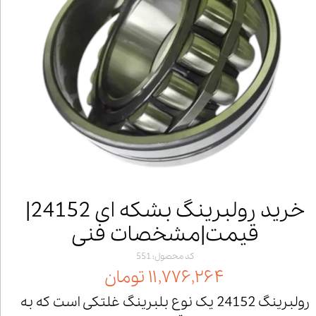
خرید رولبرینگ بشکه ای 24152|
قیمت|مشخصات فنی
کد محصول: 551
۱۱,۷۷۶,۲۶۴ تومان
رولبرینگ 24152 یک نوع بلبرینگ غلتکی است که به