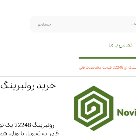
جستجو
تماس با ما
یمت|مشخصات فنی
رولبرین
قادر به تحمل بارهای شع