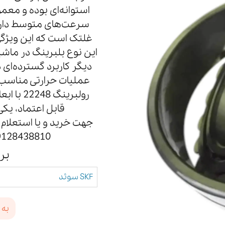
استوانه‌ای بوده و معمول
غلتک است که این ویژگی
این نوع بلبرینگ در ماش
دیگر کاربرد گسترده‌ای د
عملیات حرارتی مناسب س
رولبرینگ
قابل اعتماد، یک
جهت خرید و یا استعلام ق
09128438810 و 09912532715 تماس حاصل ف
بر
SKF سوئد
به 