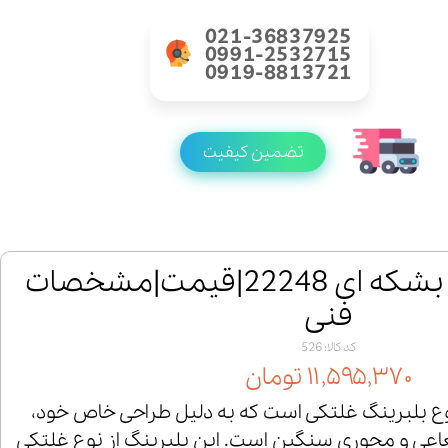
021-36837925
0991-2532715
0919-8813721
تضمین کیفیت
خرید رولبرینگ بشکه ای 22248|قیمت|مشخصات
فنی
کد کالا: 526
۱۱,۵۹۵,۳۷۰ تومان
گ 22248 یک نوع بلبرینگ غلتکی است که به دلیل طراحی خاص خود،
اعی و محوری سنگین است. این بلبرینگ از نوع غلتکی