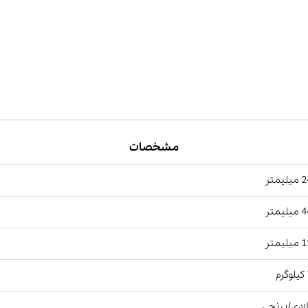
مشخصات
یمتر
یمتر
یمتر
م
ادی/برنجی