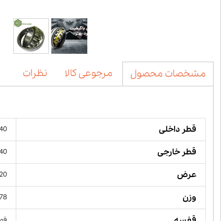
مرجوعی کالا
نظرات
مشخصات محصول
قطر داخلی
240 میل
قطر خارجی
440 میل
عرض
120 میل
وزن
78 کیلوگر
قفسه
فول