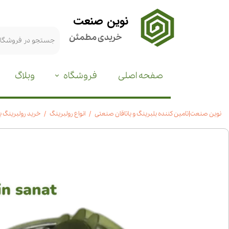
نوین صنعت
خریدی مطمئن
صفحه اصلی
فروشگاه
وبلاگ
نوین صنعت|تامین کننده بلبرینگ و یاتاقان صنعتی
انواع رولبرینگ
خرید رولبرینگ بشکه ای 22248|ق