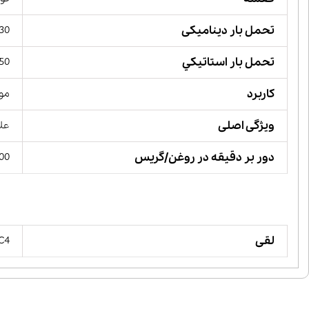
تحمل بار دینامیکی
2330 کی
تحمل بار استاتيكي
2950 کی
کاربرد
مور
ویژگی اصلی
علا
دور بر دقیقه در روغن/گریس
00
لقی
 C4