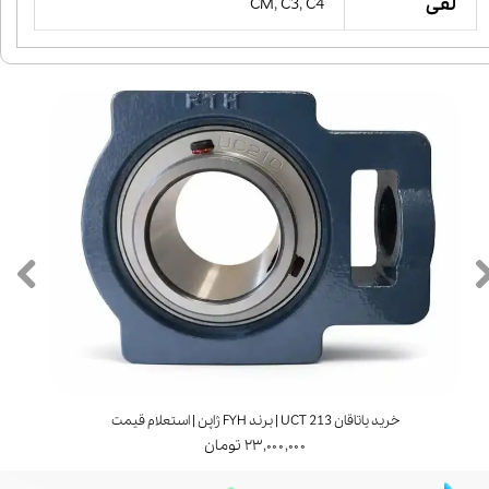
لقی
CM, C3, C4
خرید یاتاقان UCT 213 | برند FYH ژاپن | استعلام قیمت
۲۳,۰۰۰,۰۰۰ تومان