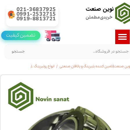
نوین صنعت
021-36837925
0991-2532715
خریدی مطمئن
0919-8813721
تضمین کیفیت
جستجو
وین صنعت|تامین کننده بلبرینگ و یاتاقان صنعتی
انواع رولبرینگ
خرید رولبرینگ بشکه ای 22236|قیمت|مشخ