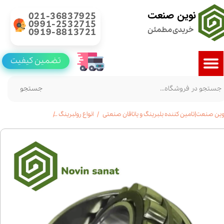
نوین صنعت
021-36837925
0991-2532715
خریدی مطمئن
0919-8813721
تضمین کیفیت
جستجو
وین صنعت|تامین کننده بلبرینگ و یاتاقان صنعتی
انواع رولبرینگ
خرید رولبرینگ بشکه ای 23030|قیمت|مشخ