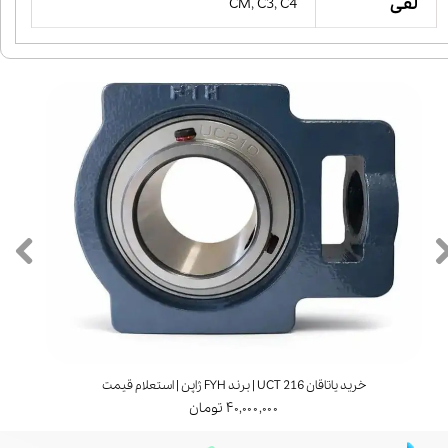
لقی
CM, C3, C4
خرید یاتاقان UCT 216 | برند FYH ژاپن | استعلام قیمت
۴۰,۰۰۰,۰۰۰ تومان