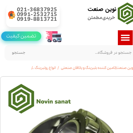
نوین صنعت
021-36837925
0991-2532715
خریدی مطمئن
0919-8813721
تضمین کیفیت
جستجو
وین صنعت|تامین کننده بلبرینگ و یاتاقان صنعتی
انواع رولبرینگ
خرید رولبرینگ بشکه ای 23326|قیمت|مشخ