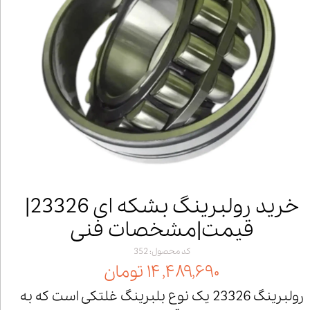
خرید رولبرینگ بشکه ای 23326|
قیمت|مشخصات فنی
کد محصول: 352
۱۴,۴۸۹,۶۹۰ تومان
رولبرینگ 23326 یک نوع بلبرینگ غلتکی است که به