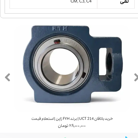
لقی
CM, C3, C4
خرید یاتاقان UCT 214 | برند FYH ژاپن | استعلام قیمت
۲۸,۰۰۰,۰۰۰ تومان