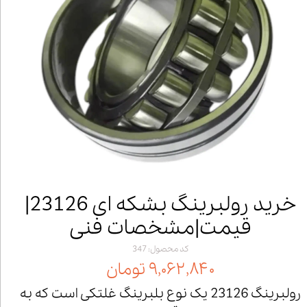
خرید رولبرینگ بشکه ای 23126|
قیمت|مشخصات فنی
کد محصول: 347
۹,۰۶۲,۸۴۰ تومان
رولبرینگ 23126 یک نوع بلبرینگ غلتکی است که به