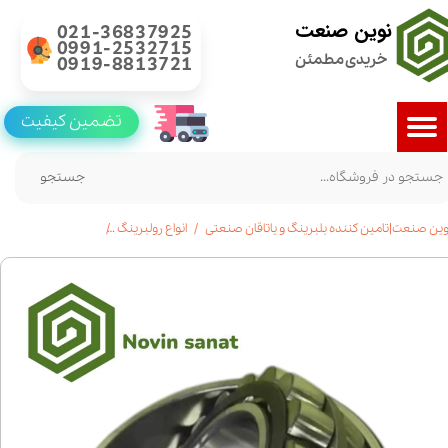
نوین صنعت
021-36837925
0991-2532715
خریدی مطمئن
0919-8813721
تضمین کیفیت
جستجو
وین صنعت|تامین کننده بلبرینگ و یاتاقان صنعتی
انواع رولبرینگ
خرید رولبرینگ بشکه ای 23126|قیمت|مشخ