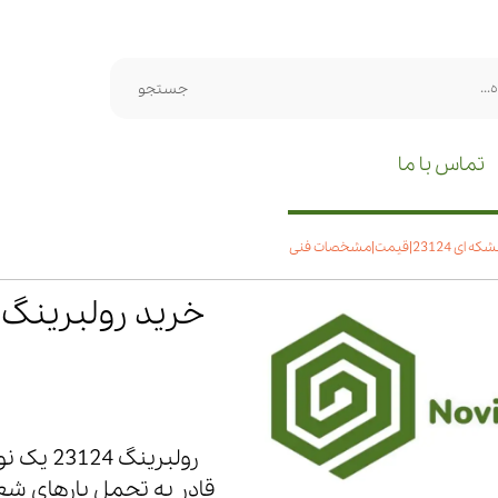
جستجو
تماس با ما
یمت|مشخصات فنی
رولبرین
قادر به تحمل بارهای شع