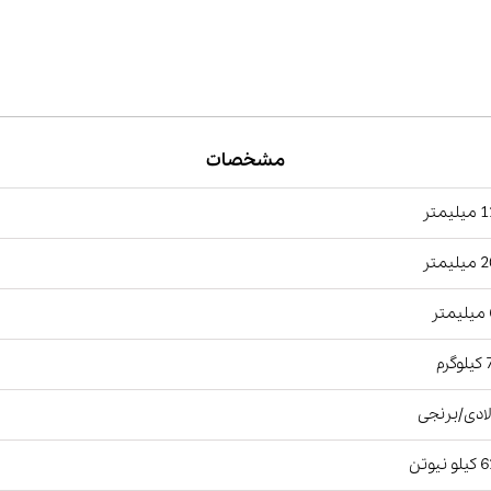
مشخصات
یمتر
یمتر
ر
رم
ادی/برنجی
نیوتن