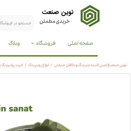
نوین صنعت
خریدی مطمئن
صفحه اصلی
فروشگاه
وبلاگ
نوین صنعت|تامین کننده بلبرینگ و یاتاقان صنعتی
انواع رولبرینگ
خرید رولبرینگ بشکه ای 23124|ق