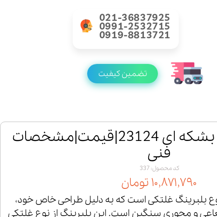
021-36837925
0991-2532715
0919-8813721
تضمین کیفیت
خرید رولبرینگ بشکه ای 23124|قیمت|مشخصات
فنی
کد محصول: 337
۱۰,۸۷۱,۷۹۰ تومان
گ 23124 یک نوع بلبرینگ غلتکی است که به دلیل طراحی خاص خود،
اعی و محوری سنگین است. این بلبرینگ از نوع غلتکی