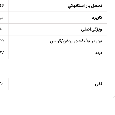
تحمل بار استاتيكي
816 کیلو 
کاربرد
مور
ویژگی اصلی
علا
دور بر دقیقه در روغن/گریس
00
برند
YZV
لقی
 C4