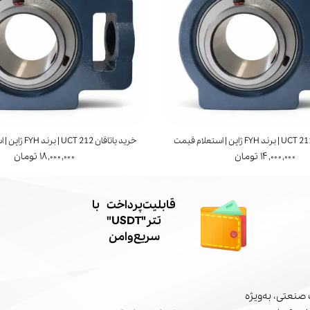
خرید یاتاقان UCT 212 | برند FYH ژاپن | استعلام قیمت
۱۴,۰۰۰,۰۰۰ تومان
۱۸,۰۰۰,۰۰۰ تومان
​قابلیت پرداخت با
تتر"USDT"
سریع و امن
صنعتی، به‌ویژه