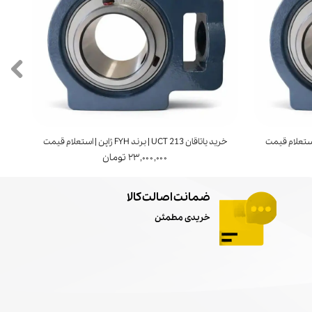
خرید یاتاقان UCT 213 | برند FYH ژاپن | استعلام قیمت
خرید ی
۲۳,۰۰۰,۰۰۰ تومان
ضمانت اصالت کالا
خریدی مطمئن