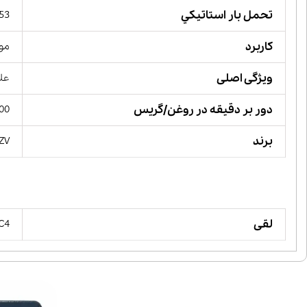
تحمل بار استاتيكي
653 کیلو 
کاربرد
مور
ویژگی اصلی
علا
دور بر دقیقه در روغن/گریس
00
برند
YZV
لقی
 C4