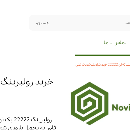
جستجو
تماس با ما
یمت|مشخصات فنی
رولبرین
قادر به تحمل بارهای شع