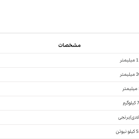
مشخصات
یمتر
یمتر
ر
گرم
ادی/برنجی
نیوتن