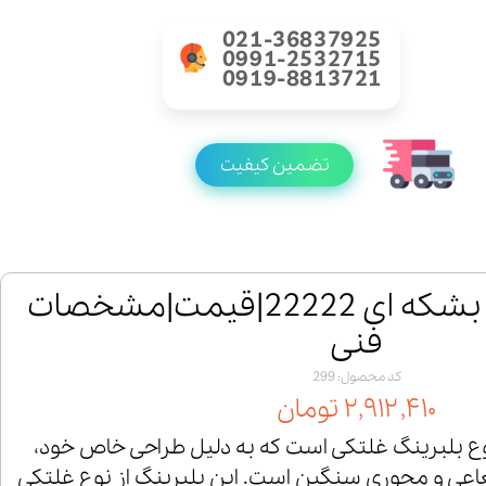
021-36837925
0991-2532715
0919-8813721
تضمین کیفیت
خرید رولبرینگ بشکه ای 22222|قیمت|مشخصات
فنی
کد محصول: 299
۲,۹۱۲,۴۱۰ تومان
گ 22222 یک نوع بلبرینگ غلتکی است که به دلیل طراحی خاص خود،
اعی و محوری سنگین است. این بلبرینگ از نوع غلتکی