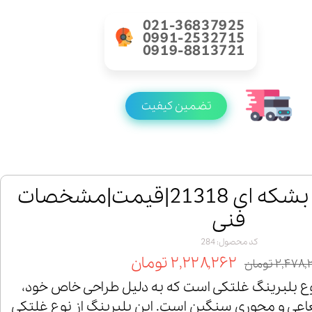
021-36837925
0991-2532715
0919-8813721
تضمین کیفیت
خرید رولبرینگ بشکه ای 21318|قیمت|مشخصات
فنی
کد محصول: 284
۲,۲۲۸,۲۶۲ تومان
۲,۴۷ تومان
گ 21318 یک نوع بلبرینگ غلتکی است که به دلیل طراحی خاص خود،
اعی و محوری سنگین است. این بلبرینگ از نوع غلتکی