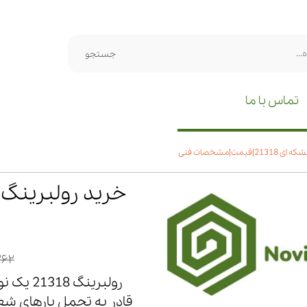
جستجو
تماس با ما
یمت|مشخصات فنی
۸,۲۶۲
رولبرین
قادر به تحمل بارهای شع