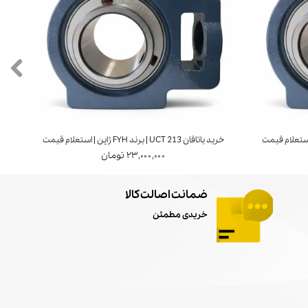
خرید یاتاقان UCT 213 | برند FYH ژاپن | استعلام قیمت
خرید ی
۲۳,۰۰۰,۰۰۰ تومان
ضمانت اصالت کالا
خریدی مطمئن