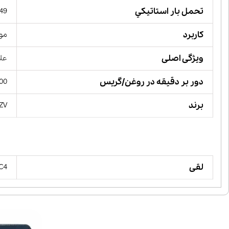
تحمل بار استاتيكي
449 کیلو 
کاربرد
مور
ویژگی اصلی
علا
دور بر دقیقه در روغن/گریس
00
برند
YZV
لقی
 C4