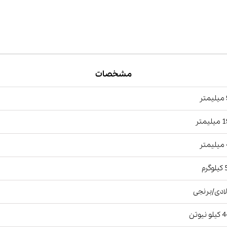
مشخصات
ر
یمتر
ر
رم
ادی/برنجی
نیوتن