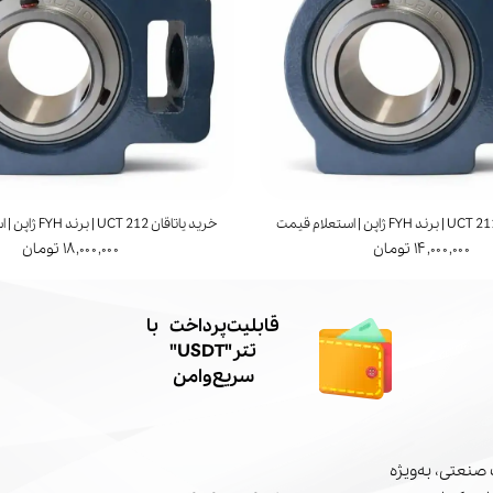
خرید یاتاقان UCT 212 | برند FYH ژاپن | استعلام قیمت
۱۴,۰۰۰,۰۰۰ تومان
۱۸,۰۰۰,۰۰۰ تومان
​قابلیت پرداخت با
تتر"USDT"
سریع و امن
صنعتی، به‌ویژه