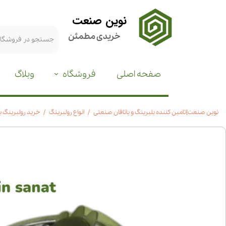
نوین صنعت
خریدی مطمئن
صفحه اصلی
فروشگاه
وبلاگ
نوین صنعت|تامین کننده بلبرینگ و یاتاقان صنعتی
انواع رولبرینگ
خرید رولبرینگ بشکه ای 21318|ق