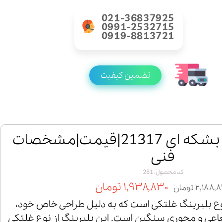
021-36837925
0991-2532715
0919-8813721
تضمین کیفیت
خرید رولبرینگ بشکه ای 21317|قیمت|مشخصات
فنی
کد محصول: 281
۱,۹۳۸,۸۳۰ تومان
۲,۱۸۸ تومان
گ 21317 یک نوع بلبرینگ غلتکی است که به دلیل طراحی خاص خود،
اعی و محوری سنگین است. این بلبرینگ از نوع غلتکی