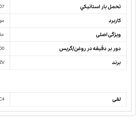
تحمل بار استاتيكي
407 کیلو 
کاربرد
مور
ویژگی اصلی
علا
دور بر دقیقه در روغن/گریس
00
برند
ZV,
لقی
 C4