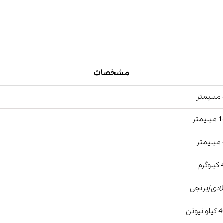
مشخصات
ر
یمتر
ر
رم
ادی/برنجی
نیوتن