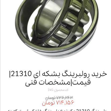
خرید رولبرینگ بشکه ای 21310|
قیمت|مشخصات فنی
کد محصول: 245
۷۳۶,۲۴۳ تومان
۷۱۴,۱۵۶ تومان