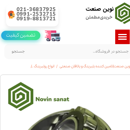
نوین صنعت
021-36837925
0991-2532715
خریدی مطمئن
0919-8813721
تضمین کیفیت
جستجو
وین صنعت|تامین کننده بلبرینگ و یاتاقان صنعتی
انواع رولبرینگ
خرید رولبرینگ بشکه ای 21310|قیمت|مشخ