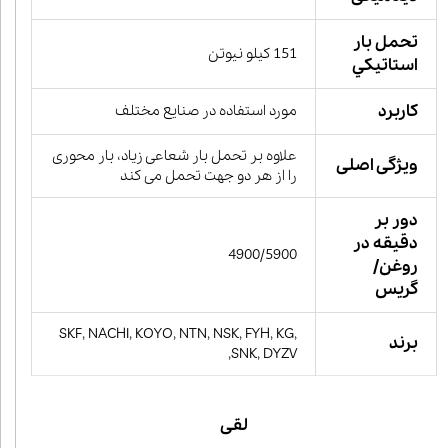
تحمل بار
151 کیلو نیوتن
استاتيكي
کاربرد
مورد استفاده در صنایع مختلف
علاوه بر تحمل بار شعاعی زیاد، بار محوری
ویژگی اصلی
را از هر دو جهت تحمل می کند
دور بر
دقیقه در
4900/5900
روغن/
گریس
SKF, NACHI, KOYO, NTN, NSK, FYH, KG,
برند
SNK, DYZV,
لقی