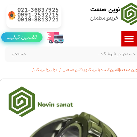
نوین صنعت
021-36837925
0991-2532715
خریدی مطمئن
0919-8813721
تضمین کیفیت
جستجو
وین صنعت|تامین کننده بلبرینگ و یاتاقان صنعتی
انواع رولبرینگ
خرید رولبرینگ بشکه ای 21308|قیمت|مشخ