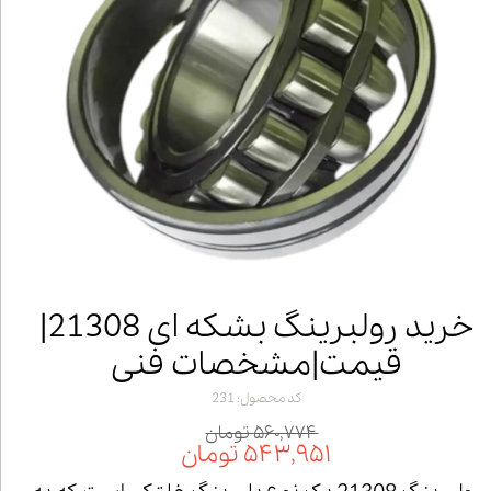
خرید رولبرینگ بشکه ای 21308|
قیمت|مشخصات فنی
کد محصول: 231
۵۶۰,۷۷۴ تومان
۵۴۳,۹۵۱ تومان