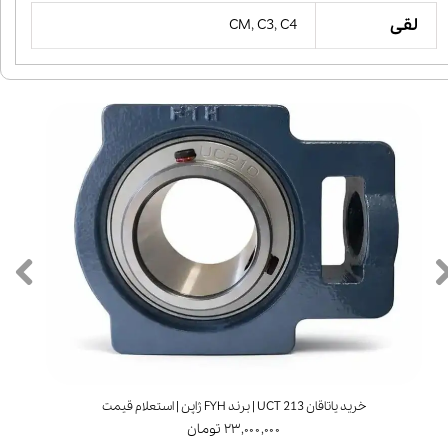
لقی
CM, C3, C4
خرید یاتاقان UCT 213 | برند FYH ژاپن | استعلام قیمت
۲۳,۰۰۰,۰۰۰ تومان