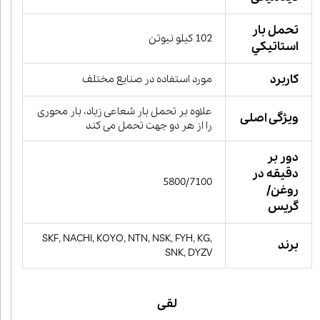
تحمل بار
102 کیلو نیوتن
استاتيكي
کاربرد
مورد استفاده در صنایع مختلف
علاوه بر تحمل بار شعاعی زیاد، بار محوری
ویژگی اصلی
را از هر دو جهت تحمل می کند
دور بر
دقیقه در
5800/7100
روغن/
گریس
SKF, NACHI, KOYO, NTN, NSK, FYH, KG,
برند
SNK, DYZV
لقی