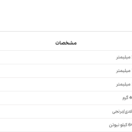
مشخصات
ر
ر
ر
رم
ادی/برنجی
و نیوتن