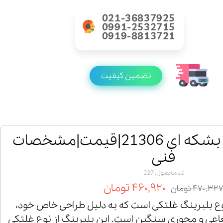
021-36837925
0991-2532715
0919-8813721
تضمین کیفیت
خرید رولبرینگ بشکه ای 21306|قیمت|مشخصات
فنی
کد محصول: 227
۴۶۰,۹۲۰ تومان
۴۷۰,۳۲ تومان
گ 21306 یک نوع بلبرینگ غلتکی است که به دلیل طراحی خاص خود،
اعی و محوری سنگین است. این بلبرینگ از نوع غلتکی