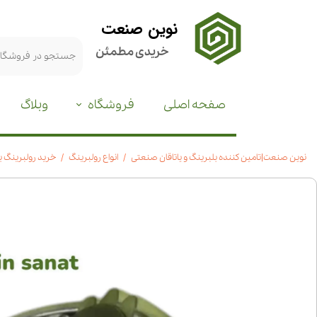
نوین صنعت
خریدی مطمئن
صفحه اصلی
فروشگاه
وبلاگ
نوین صنعت|تامین کننده بلبرینگ و یاتاقان صنعتی
انواع رولبرینگ
خرید رولبرینگ بشکه ای 21306|ق