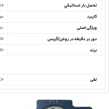
تحمل بار استاتيكي
56.8 کیل
کاربرد
مور
ویژگی اصلی
علا
دور بر دقیقه در روغن/گریس
00
برند
YZV
لقی
 C4