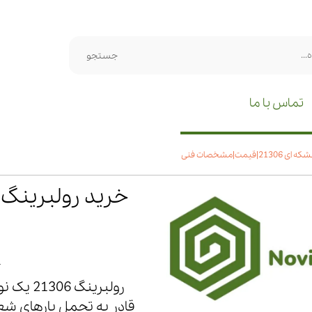
جستجو
تماس با ما
یمت|مشخصات فنی
۷
رولبرین
قادر به تحمل بارهای شع