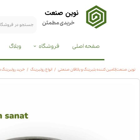
نوین صنعت
خریدی مطمئن
صفحه اصلی
فروشگاه
وبلاگ
نوین صنعت|تامین کننده بلبرینگ و یاتاقان صنعتی
انواع رولبرینگ
خرید رولبرینگ مخروطی31314|مشخصات