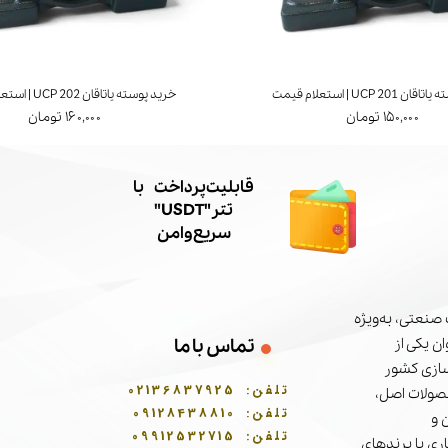
UCP 20 | استعلام قیمت
خرید پوسته یاتاقان UCP 202 | استعلام قیمت
۱۵۰,۰۰۰ تومان
۱۶۰,۰۰۰ تومان
​قابلیت پرداخت با
تتر"USDT"
سریع و امن
صنعتی، به‌ویژه
تماس با ما
ن یکی از
سازی کشور
تلفن:
02136837925
حصولات اصل،
تلفن:
09128438810
 و
تلفن:
09912532715
ری با برندهای