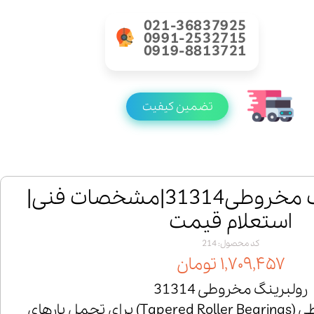
021-36837925
0991-2532715
0919-8813721
تضمین کیفیت
خرید رولبرینگ مخروطی31314|مشخصات فنی|
استعلام قیمت
کد محصول: 214
۱,۷۰۹,۴۵۷ تومان
رولبرینگ مخروطی 31314
رولبرینگ‌های مخروطی (Tapered Roller Bearings) برای تحمل بارهای