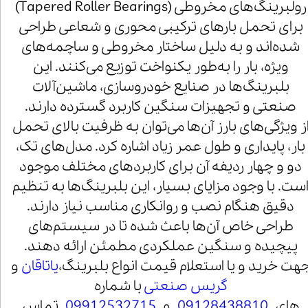
رولبرینگ‌های مخروطی (Tapered Roller Bearings)
برای تحمل بارهای ترکیبی محوری و شعاعی طراحی
شده‌اند و به دلیل ساختار مخروطی و ساچمه‌های
ویژه، بار را به‌طور یکنواخت توزیع می‌کنند. این
بلبرینگ‌ها در صنایع خودروسازی، ماشین‌آلات
صنعتی و تجهیزات سنگین کاربرد گسترده دارند.
ز ویژگی‌های بارز آن‌ها می‌توان به ظرفیت بالای تحمل
بار، پایداری و طول عمر زیاد اشاره کرد. مدل‌های تک،
دو و چهار ردیفه آن برای کاربردهای مختلف موجود
ست. با وجود مزایای بسیار، این بلبرینگ‌ها به تنظیم
دقیق هنگام نصب و روانکاری مناسب نیاز دارند.
طراحی خاص آن‌ها باعث شده تا در سیستم‌های
پیچیده و سنگین عملکردی مطمئن ارائه دهند.
هت خرید و یا استعلام قیمت انواع بلبرینگ،
یاتاقان
و
گریس صنعتی
با شماره
های
09128438810
و
09912532715
تماس