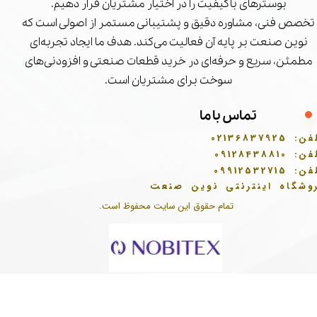
بوسترهای باکیفیت را در اختیار مشتریان قرار دهیم.
تخصص فنی، مشاوره دقیق و پشتیبانی مستمر از اصولی است که
نوین صنعت بر پایه آن فعالیت می‌کند. هدف ما ایجاد تجربه‌ای
مطمئن، سریع و حرفه‌ای در خرید قطعات صنعتی و افزودنی‌های
سوخت برای مشتریان است.
تماس با ما
فن:
02136837925
فن:
09128438810
فن:
09912532715
وشگاه اینترنتی نوین صنعت
تمام حقوق این سایت محفوظ است.