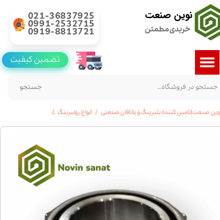
نوین صنعت
021-36837925
0991-2532715
خریدی مطمئن
0919-8813721
تضمین کیفیت
جستجو
وین صنعت|تامین کننده بلبرینگ و یاتاقان صنعتی
انواع رولبرینگ
خرید رولبرینگ مخروطی30314|مشخصات فنی|استع