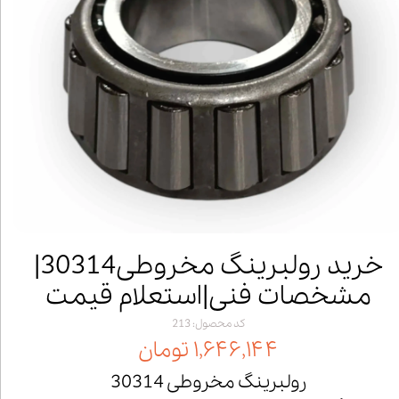
خرید رولبرینگ مخروطی30314|
مشخصات فنی|استعلام قیمت
کد محصول: 213
۱,۶۴۶,۱۴۴ تومان
رولبرینگ مخروطی 30314