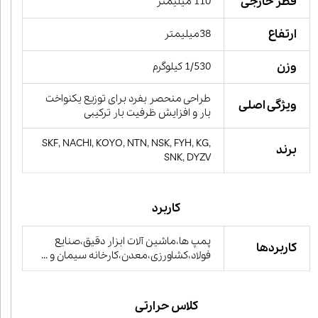
قطر خارجی
110 میلیمتر
ارتفاع
38میلیمتر
وزن
1/530 کیلوگرم
طراحی منحصر بفرد برای توزیع یکنواخت
ویژگی اصلی
بار و افزایش ظرفیت بار ترکیبی
SKF, NACHI, KOYO, NTN, NSK, FYH, KG,
برند
SNK, DYZV
کاربرد
پمپ ها،ماشین آلات ابزار دقیق،صنایع
کاربردها
فولاد،کشاورزی،معدن،کارخانه سیمان و ...
کلاس حرارتی