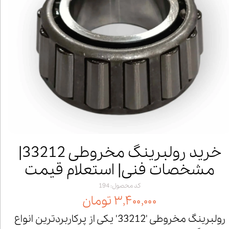
خرید رولبرینگ مخروطی 33212|
مشخصات فنی| استعلام قیمت
کد محصول: 194
۳,۴۰۰,۰۰۰ تومان
رولبرینگ مخروطی '33212' یکی از پرکاربردترین انواع