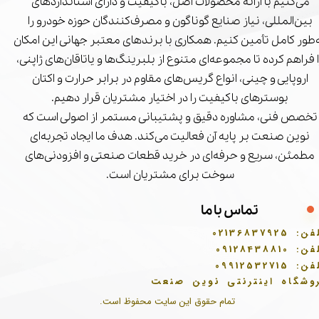
می‌کنیم با ارائه محصولات اصل، باکیفیت و دارای استانداردهای
بین‌المللی، نیاز صنایع گوناگون و مصرف‌کنندگان حوزه خودرو را
‌طور کامل تأمین کنیم. همکاری با برندهای معتبر جهانی این امکان
ا فراهم کرده تا مجموعه‌ای متنوع از بلبرینگ‌ها و یاتاقان‌های ژاپنی،
اروپایی و چینی، انواع گریس‌های مقاوم در برابر حرارت و اکتان
بوسترهای باکیفیت را در اختیار مشتریان قرار دهیم.
تخصص فنی، مشاوره دقیق و پشتیبانی مستمر از اصولی است که
نوین صنعت بر پایه آن فعالیت می‌کند. هدف ما ایجاد تجربه‌ای
مطمئن، سریع و حرفه‌ای در خرید قطعات صنعتی و افزودنی‌های
سوخت برای مشتریان است.
تماس با ما
فن:
02136837925
فن:
09128438810
فن:
09912532715
وشگاه اینترنتی نوین صنعت
تمام حقوق این سایت محفوظ است.