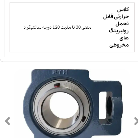
کلاس
حرارتی قابل
تحمل
منفی 30 تا مثبت 120 درجه سانتیگراد
رولبرینگ
های
مخروطی