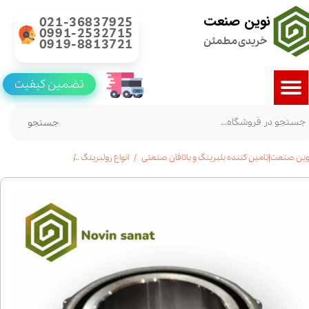
نوین صنعت
021-36837925
0991-2532715
خریدی مطمئن
0919-8813721
تضمین کیفیت
جستجو
وین صنعت|تامین کننده بلبرینگ و یاتاقان صنعتی
انواع رولبرینگ
خرید رولبرینگ مخروطی 33212| مشخصات فنی| است