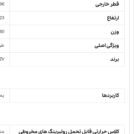
قطر خارجی
96 میلیمت
ارتفاع
23میلیمت
وزن
0/560
ویژگی اصلی
طرا
برند
YZV
کاربردها
پمپ
کلاس حرارتی قابل تحمل رولبرینگ های مخروطی
منفی 30 تا مثب