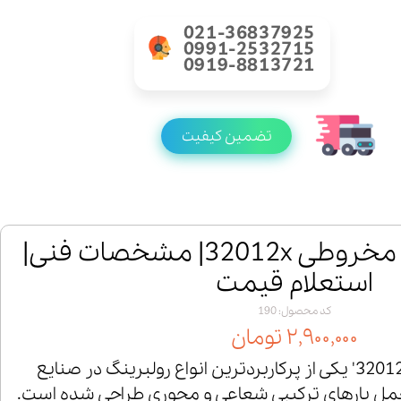
021-36837925
0991-2532715
0919-8813721
تضمین کیفیت
خرید رولبرینگ مخروطی 32012x| مشخصات فنی|
استعلام قیمت
کد محصول: 190
۲,۹۰۰,۰۰۰ تومان
رولبرینگ مخروطی '32012x' یکی از پرکاربردترین انواع رولبرینگ در صنایع
مل بارهای ترکیبی شعاعی و محوری طراحی شده است.