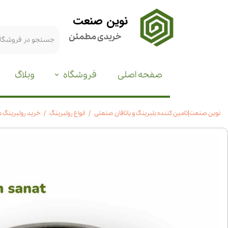
نوین صنعت
خریدی مطمئن
صفحه اصلی
فروشگاه
وبلاگ
نوین صنعت|تامین کننده بلبرینگ و یاتاقان صنعتی
انواع رولبرینگ
خرید رولبرینگ مخروطی 32012x| مشخصات