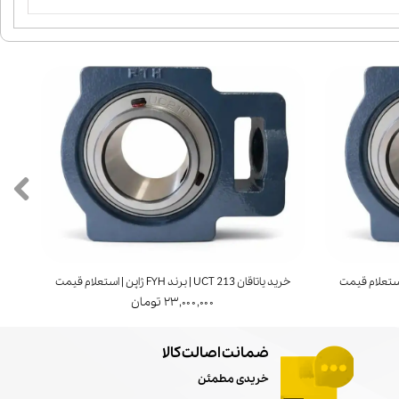
خرید پوسته یاتاقان UCP 220 | استعلام قیمت
خرید یاتاقان UCT 211 | برند FYH ژاپن | استعلام قیمت
۲,۳۰۰,۰۰۰ تومان
۴,۰۰۰,۰۰۰
ضمانت اصالت کالا
خریدی مطمئن