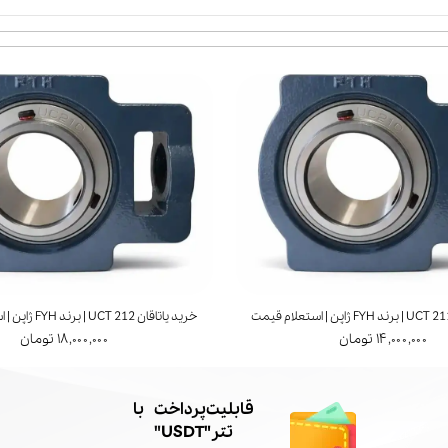
خرید پوسته یاتاقان UCP 218 | استعلام قیمت
۱,۸۰۰,۰۰۰ تومان
​قابلیت پرداخت با
تتر"USDT"