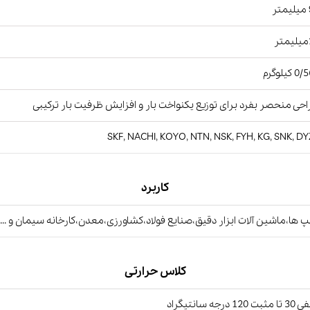
ر
ر
 کیلوگرم
حی منحصر بفرد برای توزیع یکنواخت بار و افزایش ظرفیت بار ترکیبی
SKF, NACHI, KOYO, NTN, NSK, FYH, KG, SNK, D
کاربرد
 ها،ماشین آلات ابزار دقیق،صنایع فولاد،کشاورزی،معدن،کارخانه سیمان و ...
کلاس حرارتی
ت 120 درجه سانتیگراد