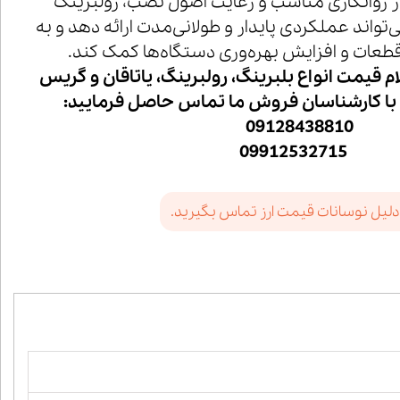
ز روانکاری مناسب و رعایت اصول نصب، رولبرینگ
وطی '32012x' می‌تواند عملکردی پایدار و طولانی‌مدت ارائه دهد و به
عات و افزایش بهره‌وری دستگاه‌ها کمک کند.
ام قیمت انواع بلبرینگ، رولبرینگ، یاتاقان و گریس
 با کارشناسان فروش ما تماس حاصل فرمایید:
09128438810
09912532715
دلیل نوسانات قیمت ارز تماس بگیرید.