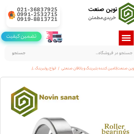
نوین صنعت
021-36837925
0991-2532715
خریدی مطمئن
0919-8813721
تضمین کیفیت
جستجو
وین صنعت|تامین کننده بلبرینگ و یاتاقان صنعتی
انواع رولبرینگ
خرید رولبرینگ مخروطی 33205 |مشخصات فنی| است