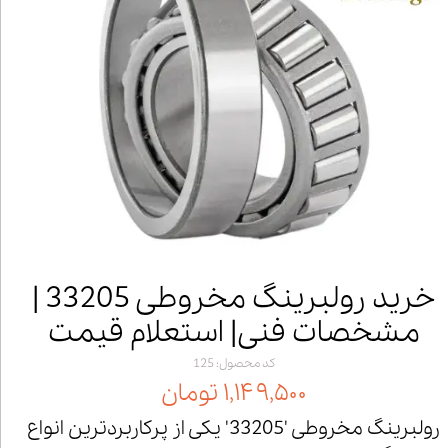
خرید رولبرینگ مخروطی 33205 |
مشخصات فنی| استعلام قیمت
کد محصول: 125
۱,۱۴۹,۵۰۰ تومان
رولبرینگ مخروطی '33205' یکی از پرکاربردترین انواع