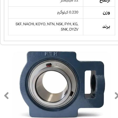
ارتفاع
22 میلیمتر
وزن
0.220 کیلوگرم
SKF, NACHI, KOYO, NTN, NSK, FYH, KG,
برند
SNK, DYZV