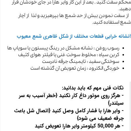
محکم سفت کنید . بعد از این کار وایر هارا در جای خودشان قرار
دهید.
از سفت نمودن بیش از حد شمع ها بپرهیزید و لذا از آچار
شمع استفاده کنید.
!نشانه خرابی قطعات مختلف از شکل ظاهری شمع معیوب
رسوب روغن : نشانه مشکل در رینگ پیستون یا سوپاپ ها
کربن سیاه : مخلوط سوخت غنی یا فیلتر هوای کثیف
سوختگی سفید : تایمینگ جرقه نادرست
خوردگی الکترود : زمان تعویض آن گذشته است
نکات فنی مهم که باید بدانید:
- هرگز روی موتور داغ کار نکنید {خطر آسیب به سر
سیلندر}
- وایر هارا با فشار کامل وصل کنید {اتصال شل باعث
جرقه ضعیف می شود}
- هر 50,000 کیلومتر وایر هارا تعویض کنید