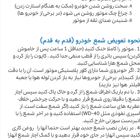
سخت روشن شدن خودرو (مکث به هنگام استارت زدن)
چراغ چک موتور روشن می شود (در برخی از خودرو ها)
شنیدن صدای تقه از موتور
نحوه تعویض شمع خودرو (قدم به قدم)
1 . موتور را کاملا خنک کنید (حداقل 1 ساعت پس از خاموش
کردن) سپس باتری را از قطب منفی جدا کنید ، کاپوت را باز کرد و
محل شمع هارا شناسایی کنید.
2 . اگر خودروی شما دارای کاور پلاستیکی موتور است، آن را با دقت
باز کنید(در برخی از خودروها نیاز به باز کردن لوله هوا یا جعبه
فیلتر هوا نیز دارید)
3 . با دم باریک اطراف شمع را از گرد و خاک پاک کنید سپس آچار
شمع را دقیقا روی شمع قرار دهید و با حرکت چرخشی خلاف
عقربه های ساعت شمع را باز کنید.(اگر شمع سفت است، از
اسپری نفوذی مثل WD-40) استفاده کنید و در آخر شمع را با
انبردست سوزنی خارج کنید.
4 . در زمان نصب شمع جدید بهتر است حتما آنها را روغن کاری
کنید سپس آنهارا در جای خود قرار دهید و با کمک آچار شمع آنهارا