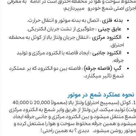
مخلوط سوخت و هوا در محفظه احتراق است در ادامه به معرفی
اجزای اصلی شمع خودرو میپردازیم:
بدنه فلزی
اتصال به بدنه موتور و انتقال حرارت.
:
عایق چینی
: جلوگیری از نشت جریان الکتریکی.
الکترود مرکزی
: انتقال جریان ولتاژ بالا از کوئل به محفظه
احتراق.
الکترود جانبی
: ایجاد فاصله با الکترود مرکزی و تولید
جرقه.
گپ (فاصله جرقه)
: فاصله بین دو الکترود که بر عملکرد
شمع تأثیر میگذارد.
نحوه عملکرد شمع در موتور
1. کوئل (سیمپیچ احتراق) ولتاژ بالا (معمولاً 20,000 تا 40,000
ولت) تولید میکند، این ولتاژ از طریق وایر شمع به الکترود مرکزی
شمع منتقل میشود و بین الکترود مرکزی و جانبی جرقه ایجاد
میشود و همین جرقه مخلوط سوخت و هوا را مشتعل کرده و
موتور روشن میشود. دیدی ؟ به همین راحتی !