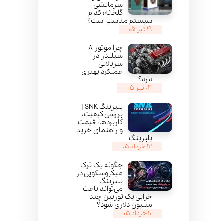
سرمایشی
گلخانه؛ کدام
سیستم مناسب است؟
۱۹ تیر ۰۵
چرا موتور ۸
سیلندر در
سربالایی
عملکرد بهتری
دارد؟
۰۴ تیر ۰۵
بلبرینگ SNK |
بررسی کیفیت،
کاربردها، قیمت
و راهنمای خرید
بلبرینگ
۱۲ خرداد ۰۵
چگونه یک ترک
میکروسکوپی در
بلبرینگ
می‌تواند باعث
خرابی یک توربین چند
میلیون دلاری شود؟
۱۰ خرداد ۰۵