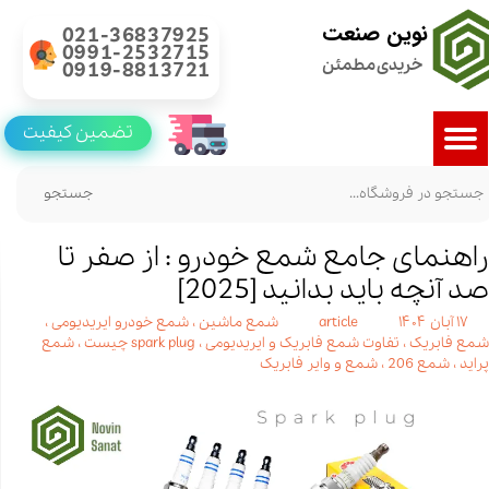
نوین صنعت
021-36837925
0991-2532715
خریدی مطمئن
0919-8813721
تضمین کیفیت
جستجو
راهنمای جامع شمع خودرو : از صفر تا
صد آنچه باید بدانید [2025]
۱۷ آبان ۱۴۰۴
article
شمع ماشین
،
شمع خودرو ایریدیومی
،
شمع فابریک
،
تفاوت شمع فابریک و ایریدیومی
،
spark plug چیست
،
شمع
پراید
،
شمع 206
،
شمع و وایر فابریک