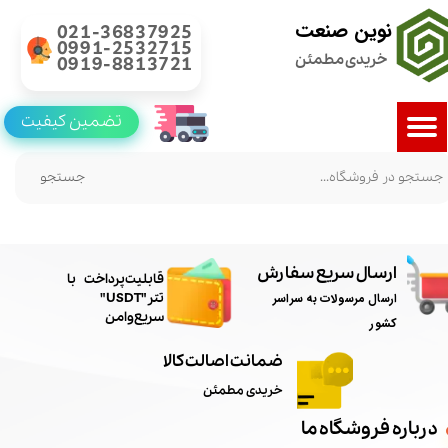
نوین صنعت
021-36837925
0991-2532715
خریدی مطمئن
0919-8813721
تضمین کیفیت
جستجو
ارسال سریع سفارش
​قابلیت پرداخت با
ارسال مرسولات به سراسر
تتر"USDT"
سریع و امن
کشور
ضمانت اصالت کالا
خریدی مطمئن
درباره فروشگاه ما