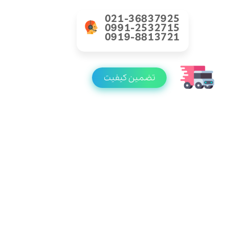
021-36837925
0991-2532715
0919-8813721
تضمین کیفیت