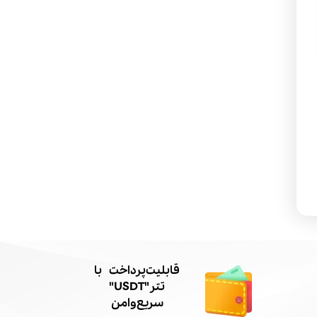
​قابلیت پرداخت با
تتر"USDT"
سریع و امن